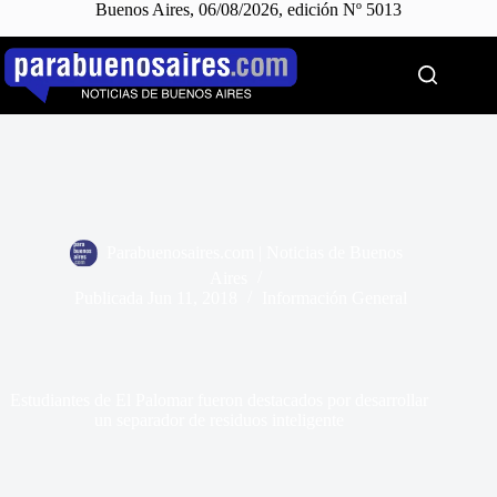
Buenos Aires, 06/08/2026, edición Nº 5013
Saltar
al
contenido
Parabuenosaires.com | Noticias de Buenos
Aires
Publicada
Jun 11, 2018
Información General
Estudiantes de El Palomar fueron destacados por desarrollar
un separador de residuos inteligente