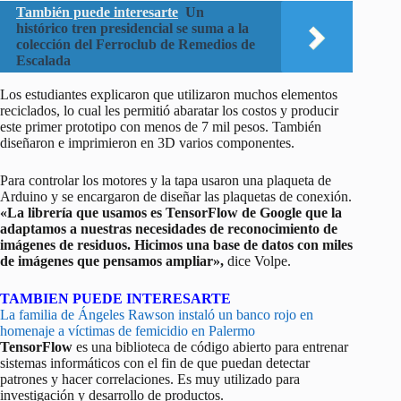
También puede interesarte
Un
histórico tren presidencial se suma a la
colección del Ferroclub de Remedios de
Escalada
Los estudiantes explicaron que utilizaron muchos elementos
reciclados, lo cual les permitió abaratar los costos y producir
este primer prototipo con menos de 7 mil pesos. También
diseñaron e imprimieron en 3D varios componentes.
Para controlar los motores y la tapa usaron una plaqueta de
Arduino y se encargaron de diseñar las plaquetas de conexión.
«La librería que usamos es TensorFlow de Google que la
adaptamos a nuestras necesidades de reconocimiento de
imágenes de residuos. Hicimos una base de datos con miles
de imágenes que pensamos ampliar»,
dice Volpe.
TAMBIEN PUEDE INTERESARTE
La familia de Ángeles Rawson instaló un banco rojo en
homenaje a víctimas de femicidio en Palermo
TensorFlow
es una biblioteca de código abierto para entrenar
sistemas informáticos con el fin de que puedan detectar
patrones y hacer correlaciones. Es muy utilizado para
investigación y desarrollo de productos.