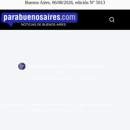
Buenos Aires, 06/08/2026, edición Nº 5013
Saltar
al
contenido
Parabuenosaires.com | Noticias de Buenos
Aires
Publicada
Abr 12, 2017
Cultura
Escalandrum y Elena Roger ofrecerán un concierto gratuito en
tributo a Piazzolla en el CCK