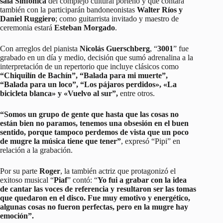
sala Sinfónica
del complejo cultural porteño y que contará
también con la participarán bandoneonistas
Walter Ríos y
Daniel Ruggiero
; como guitarrista invitado y maestro de
ceremonia estará
Esteban Morgado
.
Con arreglos del pianista
Nicolás Guerschberg
, “
3001
” fue
grabado en un día y medio, decisión que sumó adrenalina a la
interpretación de un repertorio que incluye clásicos como
“Chiquilín de Bachín”, “Balada para mi muerte”,
“Balada para un loco”, “Los pájaros perdidos», «La
bicicleta blanca» y «Vuelvo al sur”,
entre otros.
“Somos un grupo de gente que hasta que las cosas no
están bien no paramos, tenemos una obsesión en el buen
sentido, porque tampoco perdemos de vista que un poco
de mugre la música tiene que tener”
, expresó “Pipi” en
relación a la grabación.
Por su parte
Roger
, la también actriz que protagonizó el
exitoso musical “
Piaf
” contó: “
Yo fui a grabar con la idea
de cantar las voces de referencia y resultaron ser las tomas
que quedaron en el disco. Fue muy emotivo y energético,
algunas cosas no fueron perfectas, pero en la mugre hay
emoción”.