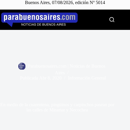
Buenos Aires, 07/08/2026, edición Nº 5014
Saltar
al
contenido
Parabuenosaires.com | Noticias de Buenos
Aires
Publicada
Abr 8, 2020
Información General
En medio de la cuarentena, pingüinos y carpinchos pasean por
las calles de Miramar y Necochea