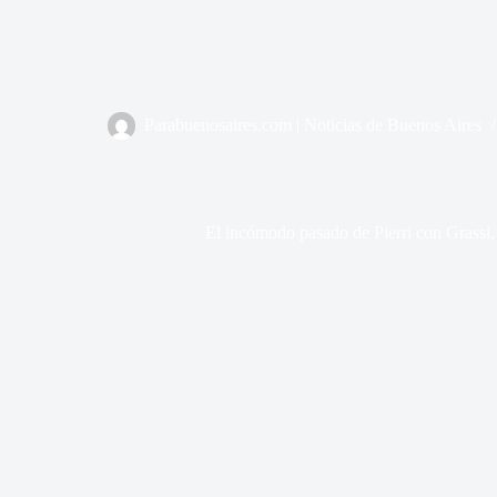
Parabuenosaires.com | Noticias de Buenos Aires
El incómodo pasado de Pierri con Grass