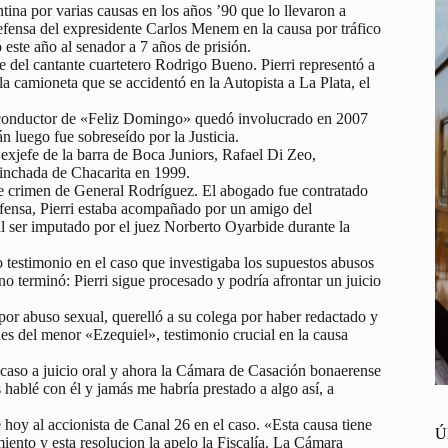
ina por varias causas en los años ’90 que lo llevaron a
efensa del expresidente Carlos Menem en la causa por tráfico
ste año al senador a 7 años de prisión.
te del cantante cuartetero Rodrigo Bueno. Pierri representó a
la camioneta que se accidentó en la Autopista a La Plata, el
re conductor de «Feliz Domingo» quedó involucrado en 2007
n luego fue sobreseído por la Justicia.
exjefe de la barra de Boca Juniors, Rafael Di Zeo,
inchada de Chacarita en 1999.
iple crimen de General Rodríguez. El abogado fue contratado
efensa, Pierri estaba acompañado por un amigo del
 ser imputado por el juez Norberto Oyarbide durante la
 testimonio en el caso que investigaba los supuestos abusos
no terminó: Pierri sigue procesado y podría afrontar un juicio
or abuso sexual, querelló a su colega por haber redactado y
nes del menor «Ezequiel», testimonio crucial en la causa
l caso a juicio oral y ahora la Cámara de Casación bonaerense
 hablé con él y jamás me habría prestado a algo así, a
hoy al accionista de Canal 26 en el caso. «Esta causa tiene
Ú
miento y esta resolucion la apelo la Fiscalía. La Cámara