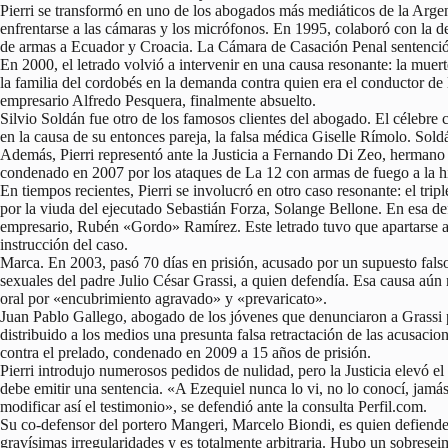
Pierri se transformó en uno de los abogados más mediáticos de la Argent
enfrentarse a las cámaras y los micrófonos. En 1995, colaboró con la d
de armas a Ecuador y Croacia. La Cámara de Casación Penal sentenció e
En 2000, el letrado volvió a intervenir en una causa resonante: la muer
la familia del cordobés en la demanda contra quien era el conductor de 
empresario Alfredo Pesquera, finalmente absuelto.
Silvio Soldán fue otro de los famosos clientes del abogado. El céleb
en la causa de su entonces pareja, la falsa médica Giselle Rímolo. Soldá
Además, Pierri representó ante la Justicia a Fernando Di Zeo, hermano 
condenado en 2007 por los ataques de La 12 con armas de fuego a la h
En tiempos recientes, Pierri se involucró en otro caso resonante: el tr
por la viuda del ejecutado Sebastián Forza, Solange Bellone. En esa d
empresario, Rubén «Gordo» Ramírez. Este letrado tuvo que apartarse al
instrucción del caso.
Marca. En 2003, pasó 70 días en prisión, acusado por un supuesto falso
sexuales del padre Julio César Grassi, a quien defendía. Esa causa aún 
oral por «encubrimiento agravado» y «prevaricato».
Juan Pablo Gallego, abogado de los jóvenes que denunciaron a Grassi p
distribuido a los medios una presunta falsa retractación de las acusacio
contra el prelado, condenado en 2009 a 15 años de prisión.
Pierri introdujo numerosos pedidos de nulidad, pero la Justicia elevó e
debe emitir una sentencia. «A Ezequiel nunca lo vi, no lo conocí, jamás
modificar así el testimonio», se defendió ante la consulta Perfil.com.
Su co-defensor del portero Mangeri, Marcelo Biondi, es quien defiende 
gravísimas irregularidades y es totalmente arbitraria. Hubo un sobresei