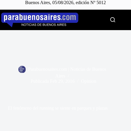
Buenos Aires, 05/08/2026, edición Nº 5012
Saltar
al
contenido
Parabuenosaires.com | Noticias de Buenos
Aires
Publicada
Feb 29, 2016
Opinion
El fenómeno del running se siente en parques y plazas