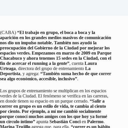
(CABA)
“El trabajo en grupo, el boca a boca y la
aparición en los grandes medios masivos de comunicación
nos dio un impulso notable. También nos ayudó la
preocupación del Gobierno de la Ciudad por mejorar los
espacios verdes. Empezamos en marzo de 2009 en Parque
Chacabuco y ahora tenemos 15 sedes en la Ciudad, con el
fin de acercar el running a la gente”
, cuenta
Laura
Urteaga
, directora del grupo de entrenamiento
La
Deportista
, y agrega:
“También suma hecho de que correr
sea algo económico, accesible, inclusivo”
.
Los grupos de entrenamiento se multiplican en los espacios
verdes de la Ciudad. El fenómeno se verifica en las carreras,
en donde tienen su espacio en un parque cerrado.
“Salir a
correr en grupo es un estilo de vida, te cambia al ciento
por ciento. Por ejemplo, a mí me cambió socialmente
porque conocí muchos amigos con los que hoy ya formé
un círculo íntimo”
apunta
Sebastián Conci
en
Palermo
.
Marina Trujillo
agrega que, para ella,
“correr es un hábito