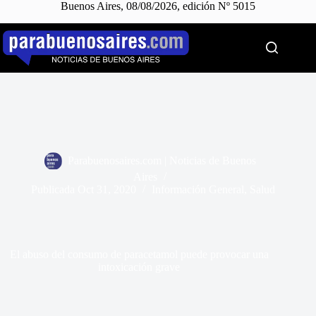
Buenos Aires, 08/08/2026, edición Nº 5015
Saltar
al
contenido
Parabuenosaires.com | Noticias de Buenos
Aires
Publicada
Oct 31, 2020
Información General
,
Salud
El abuso del consumo de paracetamol puede provocar una
intoxicación grave