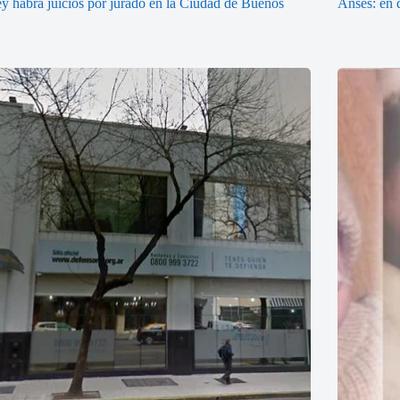
ey habrá juicios por jurado en la Ciudad de Buenos
Anses: en q