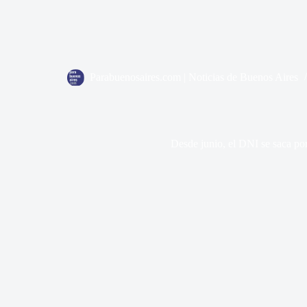
Parabuenosaires.com | Noticias de Buenos Aires
Desde junio, el DNI se saca por