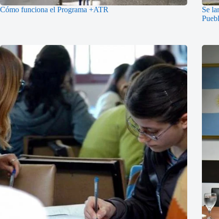
Cómo funciona el Programa +ATR
Se la
Puebl