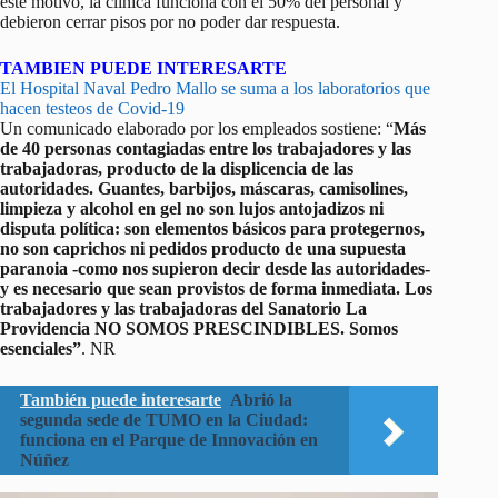
este motivo, la clínica funciona con el 50% del personal y
debieron cerrar pisos por no poder dar respuesta.
TAMBIEN PUEDE INTERESARTE
El Hospital Naval Pedro Mallo se suma a los laboratorios que
hacen testeos de Covid-19
Un comunicado elaborado por los empleados sostiene: “
Más
de 40 personas contagiadas entre los trabajadores y las
trabajadoras, producto de la displicencia de las
autoridades. Guantes, barbijos, máscaras, camisolines,
limpieza y alcohol en gel no son lujos antojadizos ni
disputa política: son elementos básicos para protegernos,
no son caprichos ni pedidos producto de una supuesta
paranoia -como nos supieron decir desde las autoridades-
y es necesario que sean provistos de forma inmediata. Los
trabajadores y las trabajadoras del Sanatorio La
Providencia NO SOMOS PRESCINDIBLES. Somos
esenciales”
. NR
También puede interesarte
Abrió la
segunda sede de TUMO en la Ciudad:
funciona en el Parque de Innovación en
Núñez