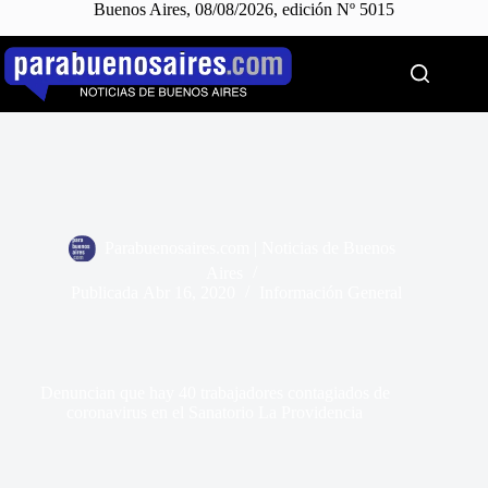
Buenos Aires, 08/08/2026, edición Nº 5015
Saltar
al
contenido
Parabuenosaires.com | Noticias de Buenos
Aires
Publicada
Abr 16, 2020
Información General
Denuncian que hay 40 trabajadores contagiados de
coronavirus en el Sanatorio La Providencia