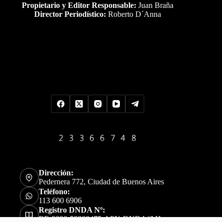
Propietario y Editor Responsable:
Juan Braña
Director Periodístico:
Roberto D´Anna
Uds es el visitante Nro
Dirección:
Pedernera 772, Ciudad de Buenos Aires
Teléfono:
113 600 6906
Registro DNDA Nº:
RE-2020-52309475-APN-DNDA#MJ