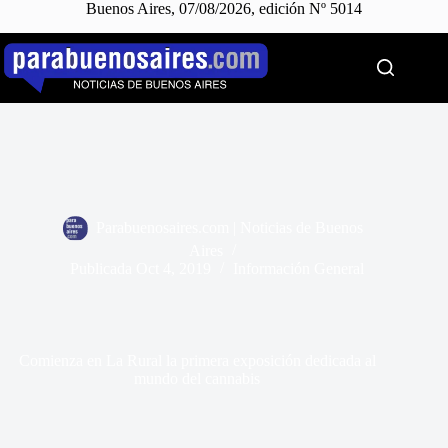
Buenos Aires, 07/08/2026, edición Nº 5014
Saltar
al
contenido
Parabuenosaires.com | Noticias de Buenos
Aires
Publicada
Oct 4, 2019
Información General
Comienza en La Rural la primera exposición dedicada al
mundo del cannabis