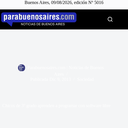
Buenos Aires, 09/08/2026, edición Nº 5016
Saltar
al
contenido
Parabuenosaires.com | Noticias de Buenos
Aires
Publicada
Dic 9, 2013
Sociedad
Chicos de 3º grado aprenden a programar con software libre