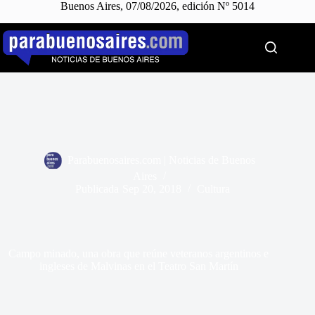
Buenos Aires, 07/08/2026, edición Nº 5014
Saltar
al
contenido
Parabuenosaires.com | Noticias de Buenos
Aires
Publicada
Sep 20, 2018
Cultura
Campo minado, una obra que reúne veteranos argentinos e
ingleses de Malvinas en el Teatro San Martín