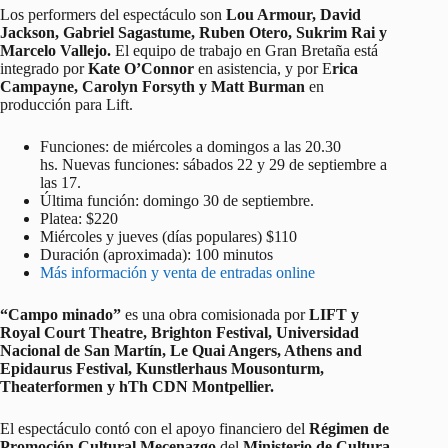
Los performers del espectáculo son
Lou Armour, David
Jackson, Gabriel Sagastume, Ruben Otero, Sukrim Rai y
Marcelo Vallejo.
El equipo de trabajo en Gran Bretaña está
integrado por
Kate O’Connor
en asistencia, y por E
rica
Campayne, Carolyn Forsyth y Matt Burman
en
producción para Lift.
Funciones: de miércoles a domingos a las 20.30
hs. Nuevas funciones: sábados 22 y 29 de septiembre a
las 17.
Última función: domingo 30 de septiembre.
Platea: $220
Miércoles y jueves (días populares) $110
Duración (aproximada): 100 minutos
Más información y venta de entradas online
“Campo minado”
es una obra comisionada por
LIFT y
Royal Court Theatre, Brighton Festival, Universidad
Nacional de San Martín, Le Quai Angers, Athens and
Epidaurus Festival, Kunstlerhaus Mousonturm,
Theaterformen y hTh CDN Montpellier.
El espectáculo contó con el apoyo financiero del
Régimen de
Promoción Cultural Mecenazgo
del
Ministerio de Cultura,