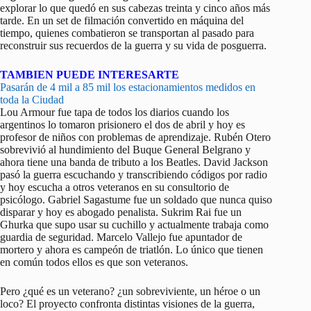
explorar lo que quedó en sus cabezas treinta y cinco años más
tarde. En un set de filmación convertido en máquina del
tiempo, quienes combatieron se transportan al pasado para
reconstruir sus recuerdos de la guerra y su vida de posguerra.
TAMBIEN PUEDE INTERESARTE
Pasarán de 4 mil a 85 mil los estacionamientos medidos en
toda la Ciudad
Lou Armour fue tapa de todos los diarios cuando los
argentinos lo tomaron prisionero el dos de abril y hoy es
profesor de niños con problemas de aprendizaje. Rubén Otero
sobrevivió al hundimiento del Buque General Belgrano y
ahora tiene una banda de tributo a los Beatles. David Jackson
pasó la guerra escuchando y transcribiendo códigos por radio
y hoy escucha a otros veteranos en su consultorio de
psicólogo. Gabriel Sagastume fue un soldado que nunca quiso
disparar y hoy es abogado penalista. Sukrim Rai fue un
Ghurka que supo usar su cuchillo y actualmente trabaja como
guardia de seguridad. Marcelo Vallejo fue apuntador de
mortero y ahora es campeón de triatlón. Lo único que tienen
en común todos ellos es que son veteranos.
Pero ¿qué es un veterano? ¿un sobreviviente, un héroe o un
loco? El proyecto confronta distintas visiones de la guerra,