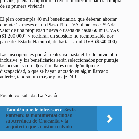
previos, puedan adquirir un crédito hipotecario para la compra
de su primera vivienda.
El plan contempla 40 mil beneficiarios, que deberán ahorrar
durante 12 meses en un Plazo Fijo UVA al menos el 5% del
valor de una propiedad nueva o usada de hasta 60 mil UVAs
($1.200.000), y recibirán un subsidio no reembolsable por
parte del Estado Nacional, de hasta 12 mil UVA ($240.000).
Las inscripciones podrán realizarse hasta el 15 de noviembre
inclusive, y los beneficiarios serán seleccionados por puntaje;
las personas con hijos, familiares con algún tipo de
discapacidad, o que se hayan anotado en algún llamado
anterior, tendrán un mayor puntaje. NR
Fuente consultada: La Nación
También puede interesarte
Sexto
Panteón: la monumental ciudad
subterránea de Chacarita y la
arquitecta que la historia olvidó