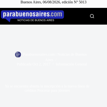
Buenos Aires, 06/08/2026, edición Nº 5013
Saltar
al
contenido
Parabuenosaires.com | Noticias de Buenos
Aires
Publicada
Oct 2, 2017
Información General
Ya se encuentra abierta la inscripción a la nueva línea de
créditos Procrear para jóvenes