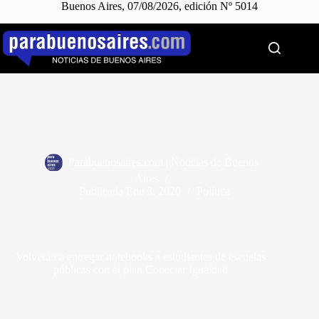
Buenos Aires, 07/08/2026, edición Nº 5014
Saltar
al
contenido
Parabuenosaires.com | Noticias de Buenos
Aires
Publicada
Ene 3, 2020
Política
Volverán a entregar notebooks a estudiantes de escuelas
públicas con el plan Conectar Igualdad