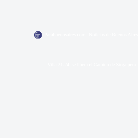
Parabuenosaires.com | Noticias de Buenos Aires
Villa 21-24: se libera el Camino de Sirga pero 