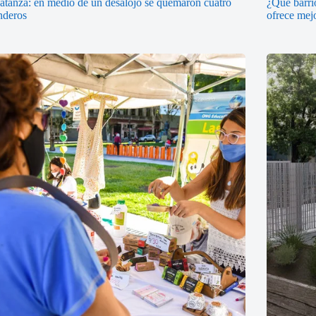
tanza: en medio de un desalojo se quemaron cuatro
¿Qué barri
nderos
ofrece mej