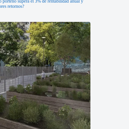
o porteño supera el 3% de rentabilidad anual y
ores retornos?