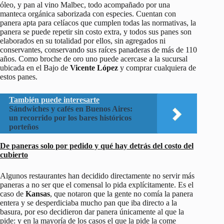
óleo, y pan al vino Malbec, todo acompañado por una
manteca orgánica saborizada con especies. Cuentan con
panera apta para celíacos que cumplen todas las normativas, la
panera se puede repetir sin costo extra, y todos sus panes son
elaborados en su totalidad por ellos, sin agregados ni
conservantes, conservando sus raíces panaderas de más de 110
años. Como broche de oro uno puede acercase a la sucursal
ubicada en el Bajo de
Vicente López
y comprar cualquiera de
estos panes.
También puede interesarte
Sándwiches y cafés en Buenos Aires:
un recorrido por los bares históricos
porteños
De paneras solo por pedido y qué hay detrás del costo del
cubierto
Algunos restaurantes han decidido directamente no servir más
paneras a no ser que el comensal lo pida explícitamente. Es el
caso de
Kansas
, que notaron que la gente no comía la panera
entera y se desperdiciaba mucho pan que iba directo a la
basura, por eso decidieron dar panera únicamente al que la
pide: y en la mayoría de los casos el que la pide la come