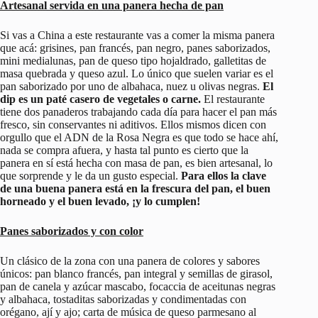
Artesanal servida en una panera hecha de pan
Si vas a China a este restaurante vas a comer la misma panera
que acá: grisines, pan francés, pan negro, panes saborizados,
mini medialunas, pan de queso tipo hojaldrado, galletitas de
masa quebrada y queso azul. Lo único que suelen variar es el
pan saborizado por uno de albahaca, nuez u olivas negras.
El
dip es un paté casero de vegetales o carne.
El restaurante
tiene dos panaderos trabajando cada día para hacer el pan más
fresco, sin conservantes ni aditivos. Ellos mismos dicen con
orgullo que el ADN de la Rosa Negra es que todo se hace ahí,
nada se compra afuera, y hasta tal punto es cierto que la
panera en sí está hecha con masa de pan, es bien artesanal, lo
que sorprende y le da un gusto especial.
Para ellos la clave
de una buena panera está en la frescura del pan, el buen
horneado y el buen levado, ¡y lo cumplen!
Panes saborizados y con color
Un clásico de la zona con una panera de colores y sabores
únicos: pan blanco francés, pan integral y semillas de girasol,
pan de canela y azúcar mascabo, focaccia de aceitunas negras
y albahaca, tostaditas saborizadas y condimentadas con
orégano, ají y ajo; carta de música de queso parmesano al