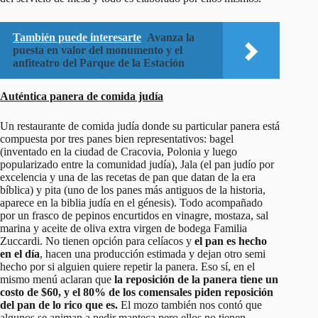
También puede interesarte
Avanza la
puesta en valor del monumento y el
anfiteatro del Parque de la Estación
Auténtica panera de comida judía
Un restaurante de comida judía donde su particular panera está
compuesta por tres panes bien representativos: bagel
(inventado en la ciudad de Cracovia, Polonia y luego
popularizado entre la comunidad judía), Jala (el pan judío por
excelencia y una de las recetas de pan que datan de la era
bíblica) y pita (uno de los panes más antiguos de la historia,
aparece en la biblia judía en el génesis). Todo acompañado
por un frasco de pepinos encurtidos en vinagre, mostaza, sal
marina y aceite de oliva extra virgen de bodega Familia
Zuccardi. No tienen opción para celíacos y
el pan es hecho
en el día
, hacen una producción estimada y dejan otro semi
hecho por si alguien quiere repetir la panera. Eso sí, en el
mismo menú aclaran que
la reposición de la panera tiene un
costo de $60, y el 80% de los comensales piden reposición
del pan de lo rico que es.
El mozo también nos contó que
algunos se animan a pedir manteca pero ellos no tienen.