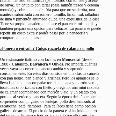
catalán llamado Pantumaca (pan tostado con tomate y aceite
de oliva), un chupito con tartar (base salmón fresco y cebolla
morada) y sobre una piedra fría para que no se derrita, una
manteca saborizada con romero, tomillo, limón, sal, ralladura
de lima y pimentón ahumado dulce, una exquisitez de la casa.
Tiene su propio panadero que hace el pan en el mismo día y
también prepara una opción para celíacos. La panera se puede
repetir sin costo extra y podés pasar por la panadería y
comprar pan para tu casa.
¿Panera o entrada? Guiso, cazuela de calamar o pollo
Un restaurante italiano con locales en
Monserrat
(desde
1988),
Caballito, Balvanera y Olivos
. No importa cuántas
veces vayas a comer: la panera cambia y sorprende
constantemente. En estos días consiste en una clásica canasta
con pan negro, pan blanco y grisines. Pero los aplausos se lo
lleva la tabla que acompaña: tortilla de papa y morrón verde,
tostaditas saborizadas con filetto y orégano, una mini cazuela
de calamar acompañado con morrón y ajo, y un platito con
porotos al verdeo y panceta. Según la época del año te pueden
sorprender con un guiso de lentejas, pollo desmenuzado al
escabeche, paté, fiambres. Para celíacos tiene como opción
galletas de arroz. El precio de la panera está incluido dentro
del servicio de mesa y todo es elaborado por ellos mismos.