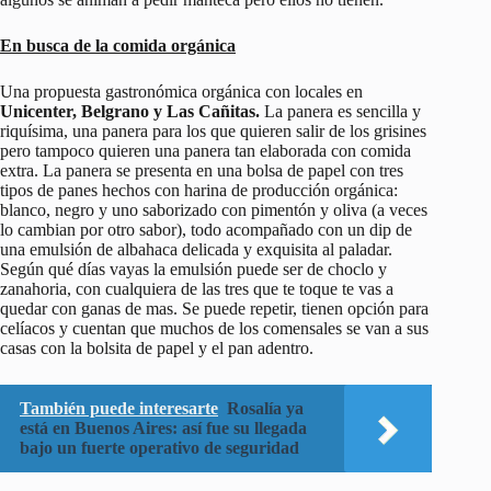
En busca de la comida orgánica
Una propuesta gastronómica orgánica con locales en
Unicenter, Belgrano y Las Cañitas.
La panera es sencilla y
riquísima, una panera para los que quieren salir de los grisines
pero tampoco quieren una panera tan elaborada con comida
extra. La panera se presenta en una bolsa de papel con tres
tipos de panes hechos con harina de producción orgánica:
blanco, negro y uno saborizado con pimentón y oliva (a veces
lo cambian por otro sabor), todo acompañado con un dip de
una emulsión de albahaca delicada y exquisita al paladar.
Según qué días vayas la emulsión puede ser de choclo y
zanahoria, con cualquiera de las tres que te toque te vas a
quedar con ganas de mas. Se puede repetir, tienen opción para
celíacos y cuentan que muchos de los comensales se van a sus
casas con la bolsita de papel y el pan adentro.
También puede interesarte
Rosalía ya
está en Buenos Aires: así fue su llegada
bajo un fuerte operativo de seguridad