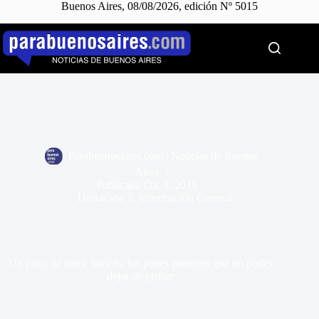
Buenos Aires, 08/08/2026, edición Nº 5015
Saltar
al
contenido
Parabuenosaires.com | Noticias de Buenos
Aires
Publicada
Dic 5, 2016
Destacado 2
,
Información General
Un poco de amor francés: los panes porteños que no podés
dejar de probar