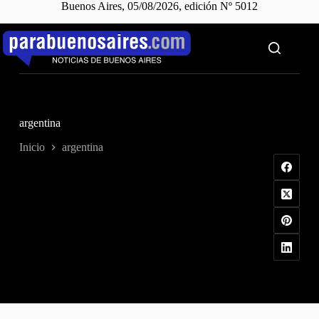
Buenos Aires, 05/08/2026, edición Nº 5012
Saltar
al
contenido
argentina
Inicio
argentina