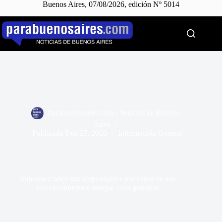
Buenos Aires, 07/08/2026, edición Nº 5014
Saltar
al
contenido
Parabuenosaires.com | Noticias de Buenos
Aires
Publicada
Feb 27, 2020
Información General
Supermercados son responsables por robos en sus
estacionamientos aunque sean gratuitos