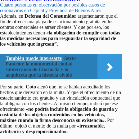
Cuatro personas en observación por posibles casos de
coronavirus en Capital y Provincia de Buenos Aires
Además, en
Defensa del Consumidor
argumentaron que el
fin de ofrecer una playa de estacionamiento gratuita en los
centros comerciales es atraer clientes. Y que por eso, los
establecimientos tienen
«la obligación de cumplir con todas
las medidas necesarias para resguardar la seguridad de
los vehículos que ingresan”.
También puede interesarte
Sexto
Panteón: la monumental ciudad
subterránea de Chacarita y la
arquitecta que la historia olvidó
Por su parte,
Coto
alegó que no se habían acreditado los
hechos que derivaron en la multa. Y que el ofrecimiento de un
estacionamiento era gratuito y sin vinculación contractual que
la obligara con los clientes. Al mismo tiempo, indicó que ese
ofrecimiento
«no podría incluir la obligación de guarda y
custodia de los objetos contenidos en los vehículos,
máxime cuando la firma desconocía su existencia».
Por
último, objetó el monto de la multa por
«irrazonable,
arbitrario y desproporcionado».