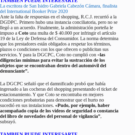
TAMBIEN PUEDE INTERESARTE
La escritora de San Isidro Gabriela Cabezón Cámara, finalista
del International Booker Prize 2020
Ante la falta de respuestas en el shopping, R.C.J. recurrió a la
DGDPC. Primero hubo una instancia conciliatoria, pero no se
llegó a un acuerdo. Finalmente, la administración porteña le
impuso a
Coto
una multa de $ 40.000 por infringir el artículo
19 de la Ley de Defensa del Consumidor. La norma determina
que los prestadores están obligados a respetar los términos,
plazos o condiciones con los que ofrecen o publicitan sus
servicios. Y para la DGCPC, Coto no cumplió con «
las
diligencias mínimas para evitar la sustracción de los
objetos que se encontraban dentro del automóvil del
denunciante”.
La DGCPC señaló que el damnificado probó que había
ingresado a las cocheras del shopping presentando el ticket de
estacionamiento. Y que Coto se encontraba en mejores
condiciones probatorias para demostrar que el hurto no
sucedió en sus instalaciones.
«Pudo, por ejemplo, haber
acompañado copia de los videos de seguridad o constancia
del libro de novedades del personal de vigilancia”
,
subrayó.
TAMBIEN PUEDE INTERESARTE