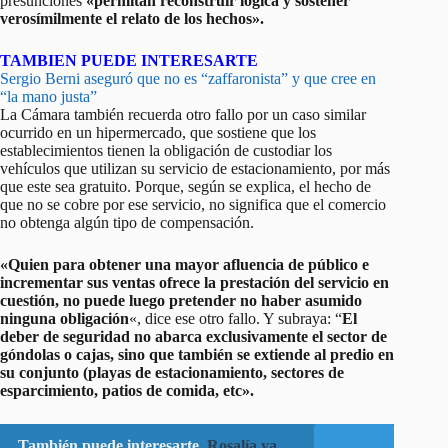
presunciones
«permitan reconstruir lógica y sostener
verosímilmente el relato de los hechos».
TAMBIEN PUEDE INTERESARTE
Sergio Berni aseguró que no es “zaffaronista” y que cree en
“la mano justa”
La Cámara también recuerda otro fallo por un caso similar
ocurrido en un hipermercado, que sostiene que los
establecimientos tienen la obligación de custodiar los
vehículos que utilizan su servicio de estacionamiento, por más
que este sea gratuito. Porque, según se explica, el hecho de
que no se cobre por ese servicio, no significa que el comercio
no obtenga algún tipo de compensación.
«Quien para obtener una mayor afluencia de público e
incrementar sus ventas ofrece la prestación del servicio en
cuestión, no puede luego pretender no haber asumido
ninguna obligación
«, dice ese otro fallo. Y subraya: “
El
deber de seguridad no abarca exclusivamente el sector de
góndolas o cajas, sino que también se extiende al predio en
su conjunto (playas de estacionamiento, sectores de
esparcimiento, patios de comida, etc».
También puede interesarte
Rosalía ya