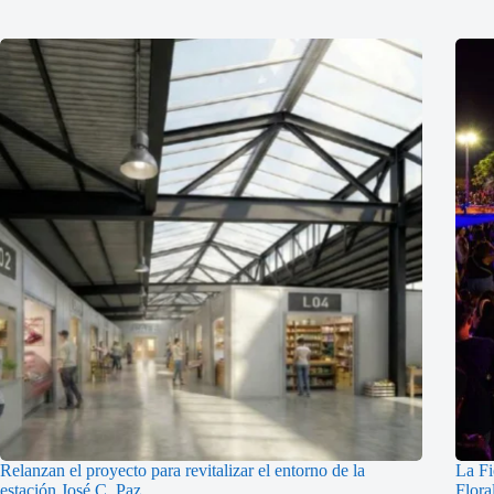
Relanzan el proyecto para revitalizar el entorno de la
La Fi
estación José C. Paz
Flora