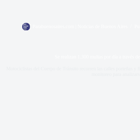
Parabuenosaires.com | Noticias de Buenos Aires
Pu
Se realizan 1.300 multas por día a través d
Motociclistas del Cuerpo de Tránsito recorren las calles porteñas y f
monitoreo para analizars