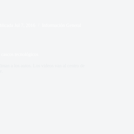
blicada
Jul 7, 2016
Información General
e cascos tecnológicos
ilman a los autos. Los videos van al centro de
e.