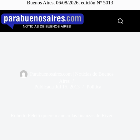
Buenos Aires, 06/08/2026, edición Nº 5013
Saltar
al
contenido
Parabuenosaires.com | Noticias de Buenos
Aires
Publicada
Jul 15, 2013
Política
Roberto Feletti quiere manejar las finanzas de River