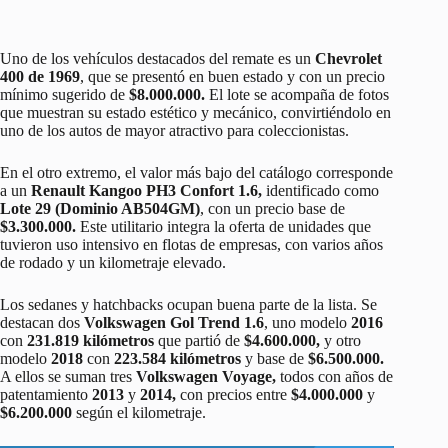
Uno de los vehículos destacados del remate es un
Chevrolet
400 de 1969
, que se presentó en buen estado y con un precio
mínimo sugerido de
$8.000.000.
El lote se acompaña de fotos
que muestran su estado estético y mecánico, convirtiéndolo en
uno de los autos de mayor atractivo para coleccionistas.
En el otro extremo, el valor más bajo del catálogo corresponde
a un
Renault Kangoo PH3 Confort 1.6,
identificado como
Lote 29 (Dominio AB504GM)
, con un precio base de
$3.300.000.
Este utilitario integra la oferta de unidades que
tuvieron uso intensivo en flotas de empresas, con varios años
de rodado y un kilometraje elevado.
Los sedanes y hatchbacks ocupan buena parte de la lista. Se
destacan dos
Volkswagen Gol Trend 1.6
, uno modelo
2016
con
231.819 kilómetros
que partió de
$4.600.000,
y otro
modelo
2018
con
223.584 kilómetros
y base de
$6.500.000.
A ellos se suman tres
Volkswagen Voyage,
todos con años de
patentamiento
2013
y
2014,
con precios entre
$4.000.000
y
$6.200.000
según el kilometraje.