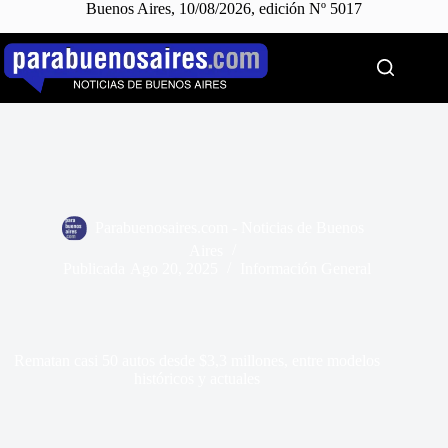
Buenos Aires, 10/08/2026, edición Nº 5017
Saltar
al
contenido
Parabuenosaires.com - Noticias de Buenos
Aires
Publicada
Ago 20, 2025
Información General
Rematan casi 50 autos desde $3,3 millones, entre modelos
históricos y actuales