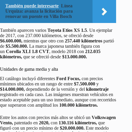
También puede interesarte
Línea
Urquiza: avanza la licitación para
renovar un puente en Villa Bosch
También aparecen varios
Toyota Etios XS 1.5
. Un ejemplar
de 2017, con 237.000 kilómetros, se ofreció desde
$6.600.000,
mientras que otro con
257.440 kilómetros
partió
de
$5.500.000.
La marca japonesa también figura con
un
Corolla XLI 1.8 CVT
, modelo 2018 con
212.035
kilómetros,
que se ofreció desde
$13.000.000.
Unidades de gama media y alta
El catálogo incluyó diferentes
Ford Focus,
con precios
mínimos ubicados en un rango de entre
$7.500.000
y
$14.000.000,
dependiendo de la versión y del
kilometraje
registrado en cada caso. Las imágenes muestran vehículos en
estado aceptable para un uso inmediato, aunque con recorridos
que superaron con amplitud los
100.000 kilómetros.
Entre los autos con precios más altos se ubicó un
Volkswagen
Vento,
patentado en
2020,
con
130.116 kilómetros,
que
figuró con un precio mínimo de
$20.000.000.
Este modelo