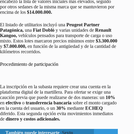
encabezó la lista de valores iniciales más elevados, seguido
por otros sedanes de la misma marca que se mantuvieron por
encima de los
$14.000.000.
El listado de utilitarios incluyó una
Peugeot Partner
Patagónica,
una
Fiat Dobló
y varias unidades de
Renault
Kangoo,
vehículos pensados para transporte de carga o uso
mixto. Estos lotes marcaron precios mínimos entre
$3.300.000
y
$7.000.000,
en función de la antigüedad y de la cantidad de
kilómetros recorridos.
Procedimiento de participación
La inscripción en la subasta requiere crear una cuenta en la
plataforma digital de la martillera. Para ofertar se exige una
caución previa que puede realizarse de dos maneras: un
10%
en
efectivo
o
transferencia bancaria
sobre el monto cargado
en la cuenta del usuario, o un
30%
mediante
ECHEQ
diferido. Esta segunda opción evita movimientos inmediatos
de
dinero y costos adicionales.
También puede interesarte
Sexto