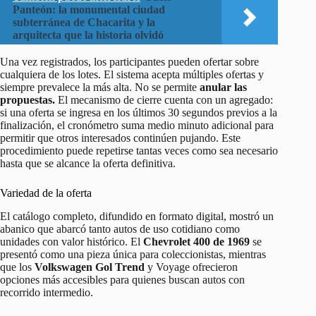
Panteón: la monumental ciudad
subterránea de Chacarita y la
arquitecta que la historia olvidó
Una vez registrados, los participantes pueden ofertar sobre
cualquiera de los lotes. El sistema acepta múltiples ofertas y
siempre prevalece la más alta. No se permite
anular las
propuestas.
El mecanismo de cierre cuenta con un agregado:
si una oferta se ingresa en los últimos 30 segundos previos a la
finalización, el cronómetro suma medio minuto adicional para
permitir que otros interesados continúen pujando. Este
procedimiento puede repetirse tantas veces como sea necesario
hasta que se alcance la oferta definitiva.
Variedad de la oferta
El catálogo completo, difundido en formato digital, mostró un
abanico que abarcó tanto autos de uso cotidiano como
unidades con valor histórico. El
Chevrolet 400 de 1969
se
presentó como una pieza única para coleccionistas, mientras
que los
Volkswagen Gol Trend
y Voyage ofrecieron
opciones más accesibles para quienes buscan autos con
recorrido intermedio.