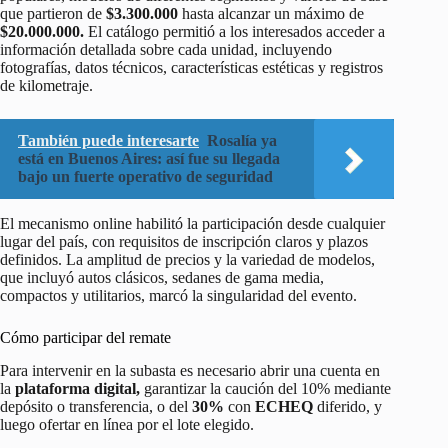
que partieron de
$3.300.000
hasta alcanzar un máximo de
$20.000.000.
El catálogo permitió a los interesados acceder a
información detallada sobre cada unidad, incluyendo
fotografías, datos técnicos, características estéticas y registros
de kilometraje.
También puede interesarte
Rosalía ya
está en Buenos Aires: así fue su llegada
bajo un fuerte operativo de seguridad
El mecanismo online habilitó la participación desde cualquier
lugar del país, con requisitos de inscripción claros y plazos
definidos. La amplitud de precios y la variedad de modelos,
que incluyó autos clásicos, sedanes de gama media,
compactos y utilitarios, marcó la singularidad del evento.
Cómo participar del remate
Para intervenir en la subasta es necesario abrir una cuenta en
la
plataforma digital,
garantizar la caución del 10% mediante
depósito o transferencia, o del
30%
con
ECHEQ
diferido, y
luego ofertar en línea por el lote elegido.