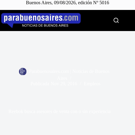
Buenos Aires, 09/08/2026, edición Nº 5016
Saltar
al
contenido
Parabuenosaires.com | Noticias de Buenos
Aires
Publicada
Nov 29, 2016
Empleos
Reebok busca asesores de venta con o sin experiencia