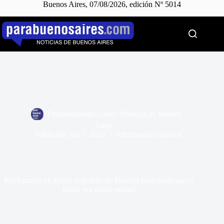
Buenos Aires, 07/08/2026, edición Nº 5014
Saltar
al
contenido
Parabuenosaires.com - Noticias de Buenos
Aires
Publicada
Jun 7, 2022
Información General
Rechazaron en Brasil el pedido de Darthés para postergar el
juicio por abuso sexual