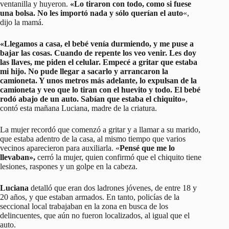
ventanilla y huyeron.
«Lo tiraron con todo, como si fuese
una bolsa. No les importó nada y sólo querían el auto
«,
dijo la mamá.
«Llegamos a casa, el bebé venía durmiendo, y me puse a
bajar las cosas. Cuando de repente los veo venir. Les doy
las llaves, me piden el celular. Empecé a gritar que estaba
mi hijo. No pude llegar a sacarlo y arrancaron la
camioneta. Y unos metros más adelante, lo expulsan de la
camioneta y veo que lo tiran con el huevito y todo. El bebé
rodó abajo de un auto. Sabían que estaba el chiquito»
,
contó esta mañana Luciana, madre de la criatura.
La mujer recordó que comenzó a gritar y a llamar a su marido,
que estaba adentro de la casa, al mismo tiempo que varios
vecinos aparecieron para auxiliarla. «
Pensé que me lo
llevaban»,
cerró la mujer, quien confirmó que el chiquito tiene
lesiones, raspones y un golpe en la cabeza.
Luciana
detalló que eran dos ladrones jóvenes, de entre 18 y
20 años, y que estaban armados. En tanto, policías de la
seccional local trabajaban en la zona en busca de los
delincuentes, que aún no fueron localizados, al igual que el
auto.