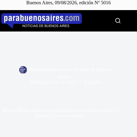
Buenos Aires, 09/08/2026, edición Nº 5016
Saltar
al
contenido
Parabuenosaires.com | Noticias de Buenos
Aires
Publicada
Ene 30, 2017
Policiales
Ramos Mejía: robaron una camioneta con un bebé adentro y
lo tiraron por la ventanilla