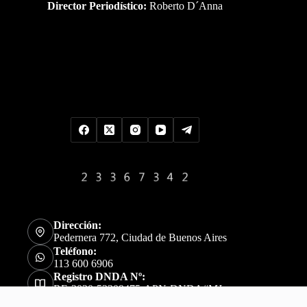
Director Periodístico:
Roberto D´Anna
Uds es el visitante Nro
Dirección:
Pedernera 772, Ciudad de Buenos Aires
Teléfono:
113 600 6906
Registro DNDA Nº:
RE-2020-52309475-APN-DNDA#MJ
Copyright © 2026 - DosNucleos