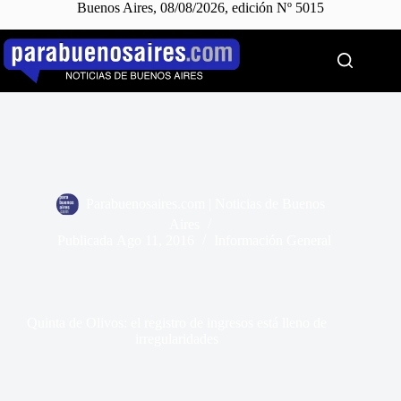
Buenos Aires, 08/08/2026, edición Nº 5015
Saltar
al
contenido
Parabuenosaires.com | Noticias de Buenos
Aires
Publicada
Ago 11, 2016
Información General
Quinta de Olivos: el registro de ingresos está lleno de
irregularidades