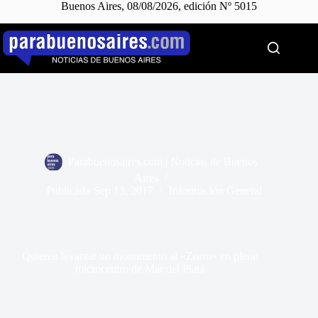
Buenos Aires, 08/08/2026, edición Nº 5015
Saltar
al
contenido
Parabuenosaires.com | Noticias de Buenos
Aires
Publicada
Sep 13, 2017
Información General
Quieren levantar un monumento al «Zorro» en pleno
microcentro de Mar del Plata