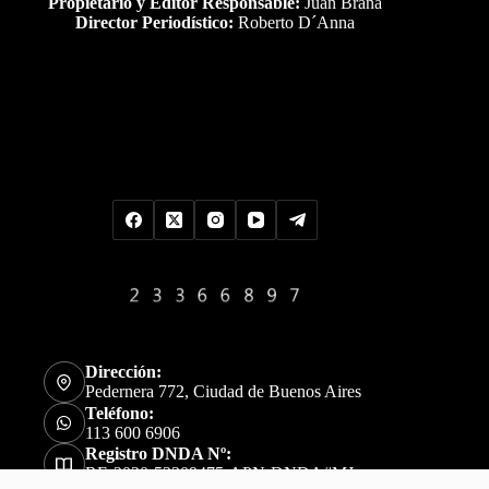
Propietario y Editor Responsable:
Juan Braña
Director Periodístico:
Roberto D´Anna
Uds es el visitante Nro
Dirección:
Pedernera 772, Ciudad de Buenos Aires
Teléfono:
113 600 6906
Registro DNDA Nº:
RE-2020-52309475-APN-DNDA#MJ