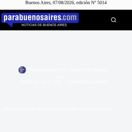
Buenos Aires, 07/08/2026, edición Nº 5014
Saltar
al
contenido
Parabuenosaires.com | Noticias de Buenos
Aires
Publicada
Jul 3, 2019
Información General
Prohíben la venta de dos aceites de oliva y un maní tostado