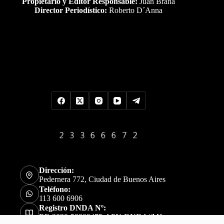
Propietario y Editor Responsable:
Juan Braña
Director Periodístico:
Roberto D´Anna
Uds es el visitante Nro
Dirección:
Pedernera 772, Ciudad de Buenos Aires
Teléfono:
113 600 6906
Registro DNDA Nº:
RE-2020-52309475-APN-DNDA#MJ