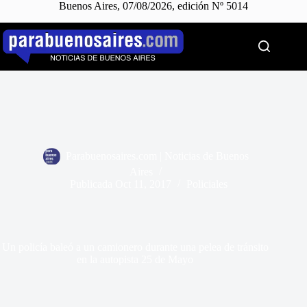
Buenos Aires, 07/08/2026, edición Nº 5014
Saltar
al
contenido
Parabuenosaires.com | Noticias de Buenos
Aires
Publicada
Oct 11, 2017
Policiales
Un policía baleó a un camionero durante una pelea de tránsito
en la autopista 25 de Mayo