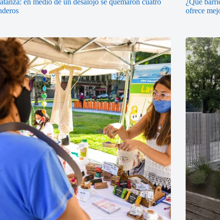
tanza: en medio de un desalojo se quemaron cuatro
¿Qué barri
nderos
ofrece mej