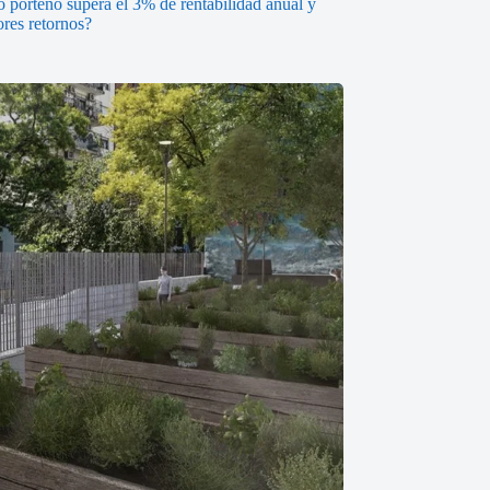
o porteño supera el 3% de rentabilidad anual y
ores retornos?