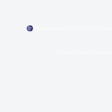
Parabuenosaires.com | Noticias de Buenos Aires
Palermo: el CEMIC festejó los mil