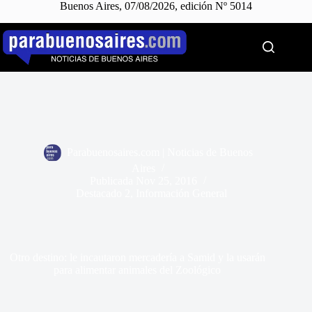
Buenos Aires, 07/08/2026, edición Nº 5014
Saltar
al
contenido
Parabuenosaires.com | Noticias de Buenos
Aires
Publicada
Nov 25, 2016
Destacado 2
,
Información General
Otro destino: le incautaron mercadería a Samid y la usarán
para alimentar animales del Zoológico