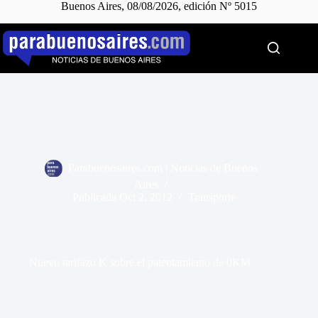
Buenos Aires, 08/08/2026, edición Nº 5015
Saltar
al
contenido
Parabuenosaires.com | Noticias de Buenos
Aires
Publicada
Oct 2, 2012
Transporte
Nuevo tarifazo K sobre el patentamiento de 0KM