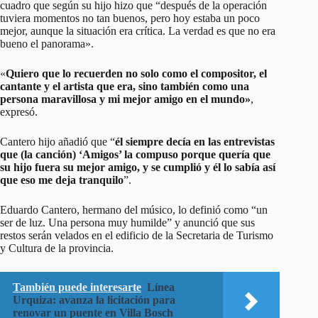
cuadro que según su hijo hizo que “después de la operación
tuviera momentos no tan buenos, pero hoy estaba un poco
mejor, aunque la situación era crítica. La verdad es que no era
bueno el panorama».
«
Quiero que lo recuerden no solo como el compositor, el
cantante y el artista que era, sino también como una
persona maravillosa y mi mejor amigo en el mundo»
,
expresó.
Cantero hijo añadió que “
él siempre decía en las entrevistas
que (la canción) ‘Amigos’ la compuso porque quería que
su hijo fuera su mejor amigo, y se cumplió y él lo sabía así
que eso me deja tranquilo
”.
Eduardo Cantero, hermano del músico, lo definió como “un
ser de luz. Una persona muy humilde” y anunció que sus
restos serán velados en el edificio de la Secretaria de Turismo
y Cultura de la provincia.
También puede interesarte
Línea
Urquiza: avanza la licitación para
renovar un puente en Villa Bosch