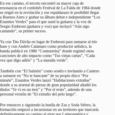
En ese camino, el terceto encontró su mayor caja de
resonancia en el cordobés Festival de La Falda de 1984 donde
se erigió en la revelación y ese espaldarazo le posibilitó llegar
a Buenos Aires y grabar su álbum debut e independiente “Los
Enanitos Verdes” para el que sumí la guitarra y la voz de
Sergio Embroni (guitarra y voz) que incluyó “Aún sigo
cantando”, su primer suceso.
Ya con Tito Dávlia en lugar de Embroni para sumarse al trío
base y con Andrés Calamaro como productor artístico, la
banda publicó en 1986 “Contrarreloj” donde registró otras
canciones de alto impacto como “Tus viejas cartas”, “Cada
vez que digo adiós” y “La muralla verde”.
También con “El Salmón” como sostén e invitando a Cantero
a sumarse en “No te bancaste” de su propio disco “Por
mirarte”, Enanitos Verdes lanzó “Habitaciones extrañas”
donde a su arsenal de piezas de gran popularidad añadió los
títulos “Te vi en un tren” y “Por el resto”, además de una
personal versión de “El extraño del pelo largo”.
Por entonces y siguiendo la huella de Zas y Soda Stéreo, la
formación empezó a incursionar en un territorio que marcaría
definitivamente su camino al girar por Latinoamérica y