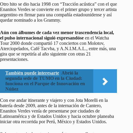
Otro hito se dio hacia 1998 con “Tracción acústica” con el que
Enanitos Verdes se convierte en el primer grupo y tercer artista
argentino en firmar para una compañía estadounidense y así
quedar nominado a los Grammy.
Aún con álbumes de cada vez menor trascendencia local,
el pulso internacional siguió expresandóse
en el Watcha
Tour 2000 donde compartió 17 conciertos con Molotov,
Aterciopelados, Café Tacvba, y A.N.I.M.A.L., entre más, una
gira que se repetiría al año siguiente con otras 21
presentaciones.
También puede interesarte
Abrió la
segunda sede de TUMO en la Ciudad:
funciona en el Parque de Innovación en
Núñez
Con ese andar itinerante y viajero y con Jota Morelli en la
batería desde 2009, antes de la internación de Cantero,
Enanitos Verdes venía de presentarse por ciudades de
Latinoamérica y de Estados Unidos y hacia octubre planeaba
iniciar otra recorrida por Perú, México y Estados Unidos.