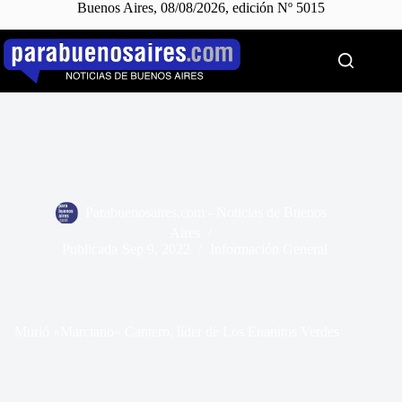
Buenos Aires, 08/08/2026, edición Nº 5015
Saltar
al
contenido
Parabuenosaires.com - Noticias de Buenos
Aires
Publicada
Sep 9, 2022
Información General
Murió «Marciano» Cantero, líder de Los Enanitos Verdes