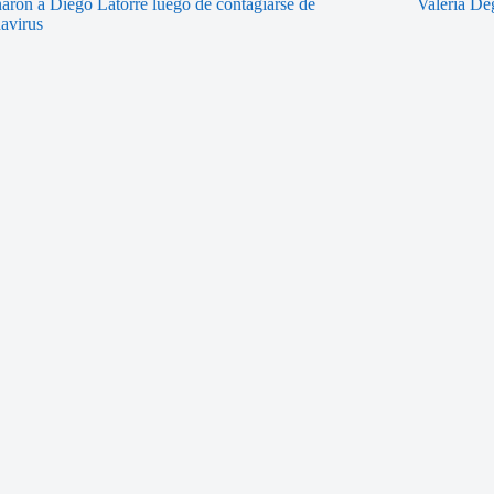
naron a Diego Latorre luego de contagiarse de
Valeria De
avirus