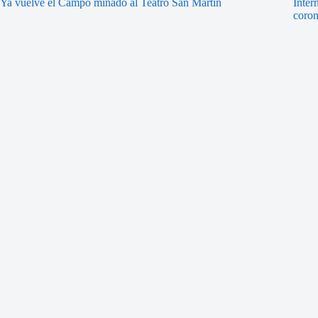
Ya vuelve el Campo minado al Teatro San Martín
Inter
coron