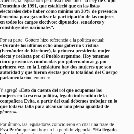
Además, la legisladora peronista mencionó
“la Ley de Cupo
Femenino de 1991, que estableció que en las listas
electorales debe haber como mínimo un 30% de presencia
femenina para garantizar la participación de las mujeres
en todos los cargos electivos: diputados, senadores y
constituyentes nacionales”.
Por su parte, Gottero hizo referencia a la política actual:
«
Durante los últimos ocho años gobernó Cristina
(Fernández de Kirchner), la primera presidenta mujer
electa y reelecta por el Pueblo argentino. Hoy tenemos
cinco provincias conducidas por gobernadoras y, por
primera vez, en la Legislatura hay dos mujeres que son
autoridad y que fueron electas por la totalidad del Cuerpo
parlamentario»
, enumeró.
Y agregó
«Esto da cuenta del rol que ocupamos las
mujeres en la escena política, legado indiscutido de la
compañera Evita, a partir del cual debemos trabajar en lo
que todavía falta para alcanzar una plena igualdad de
género».
Por último, las legisladoras coincidieron en citar una frase de
Eva Perón
que aún hoy no ha perdido vigencia:
“Ha llegado