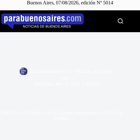
Buenos Aires, 07/08/2026, edición Nº 5014
Saltar
al
contenido
Parabuenosaires.com | Noticias de Buenos
Aires
Publicada
Mar 8, 2016
Política
María Rosa Muiños y Silvia Gottero conmemoraron el Día de
la Mujer