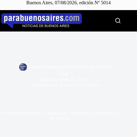
Buenos Aires, 07/08/2026, edición Nº 5014
Saltar
al
contenido
Parabuenosaires.com | Noticias de Buenos
Aires
Publicada
May 31, 2016
Destacado 2
,
Información General
Margarita Barrientos: «Antonia se come todo el guiso junto a
los chicos»