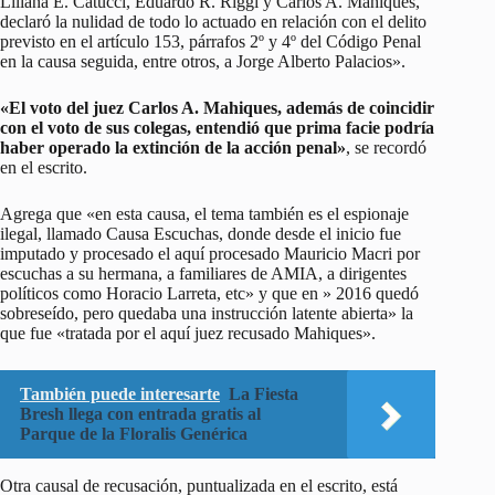
Liliana E. Catucci, Eduardo R. Riggi y Carlos A. Mahiques,
declaró la nulidad de todo lo actuado en relación con el delito
previsto en el artículo 153, párrafos 2º y 4º del Código Penal
en la causa seguida, entre otros, a Jorge Alberto Palacios».
«El voto del juez Carlos A. Mahiques, además de coincidir
con el voto de sus colegas, entendió que prima facie podría
haber operado la extinción de la acción penal»
, se recordó
en el escrito.
Agrega que «en esta causa, el tema también es el espionaje
ilegal, llamado Causa Escuchas, donde desde el inicio fue
imputado y procesado el aquí procesado Mauricio Macri por
escuchas a su hermana, a familiares de AMIA, a dirigentes
políticos como Horacio Larreta, etc» y que en » 2016 quedó
sobreseído, pero quedaba una instrucción latente abierta» la
que fue «tratada por el aquí juez recusado Mahiques».
También puede interesarte
La Fiesta
Bresh llega con entrada gratis al
Parque de la Floralis Genérica
Otra causal de recusación, puntualizada en el escrito, está