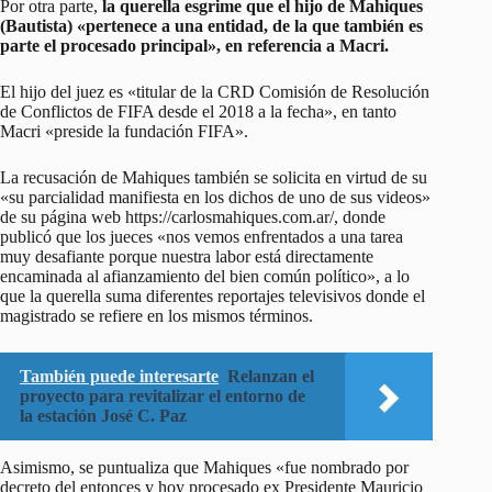
Por otra parte,
la querella esgrime que el hijo de Mahiques
(Bautista) «pertenece a una entidad, de la que también es
parte el procesado principal», en referencia a Macri.
El hijo del juez es «titular de la CRD Comisión de Resolución
de Conflictos de FIFA desde el 2018 a la fecha», en tanto
Macri «preside la fundación FIFA».
La recusación de Mahiques también se solicita en virtud de su
«su parcialidad manifiesta en los dichos de uno de sus videos»
de su página web https://carlosmahiques.com.ar/, donde
publicó que los jueces «nos vemos enfrentados a una tarea
muy desafiante porque nuestra labor está directamente
encaminada al afianzamiento del bien común político», a lo
que la querella suma diferentes reportajes televisivos donde el
magistrado se refiere en los mismos términos.
También puede interesarte
Relanzan el
proyecto para revitalizar el entorno de
la estación José C. Paz
Asimismo, se puntualiza que Mahiques «fue nombrado por
decreto del entonces y hoy procesado ex Presidente Mauricio