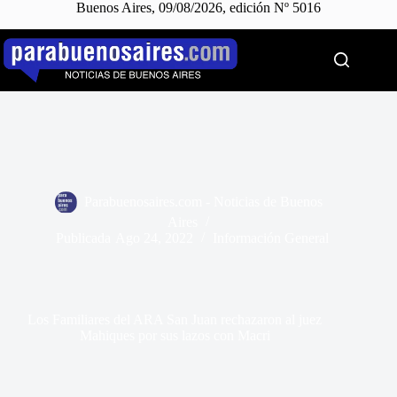
Buenos Aires, 09/08/2026, edición Nº 5016
Saltar
al
contenido
Parabuenosaires.com - Noticias de Buenos
Aires
Publicada
Ago 24, 2022
Información General
Los Familiares del ARA San Juan rechazaron al juez
Mahiques por sus lazos con Macri