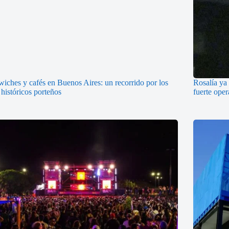
iches y cafés en Buenos Aires: un recorrido por los
Rosalía ya 
 históricos porteños
fuerte oper