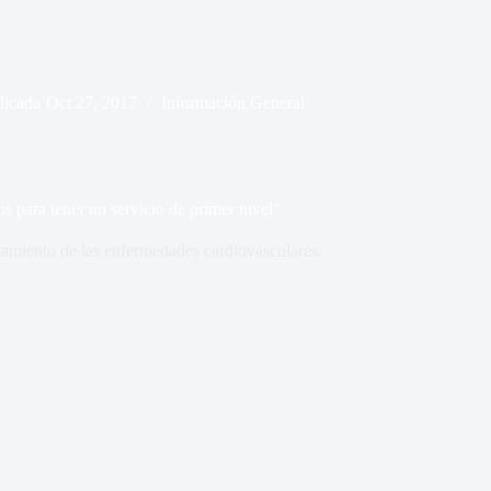
licada
Oct 27, 2017
Información General
s para tener un servicio de primer nivel”
tamiento de las enfermedades cardiovasculares.