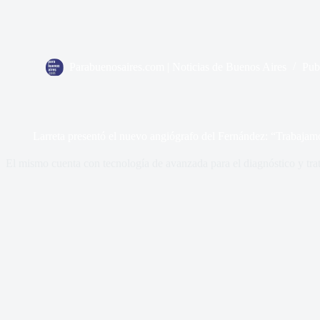
Parabuenosaires.com | Noticias de Buenos Aires
Pub
Larreta presentó el nuevo angiógrafo del Fernández: “Trabajamo
El mismo cuenta con tecnología de avanzada para el diagnóstico y tra