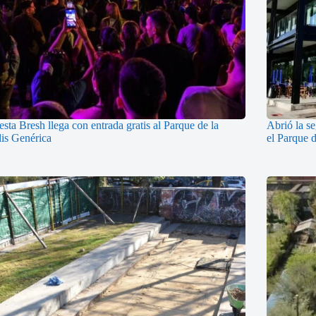
esta Bresh llega con entrada gratis al Parque de la
Abrió la s
lis Genérica
el Parque 