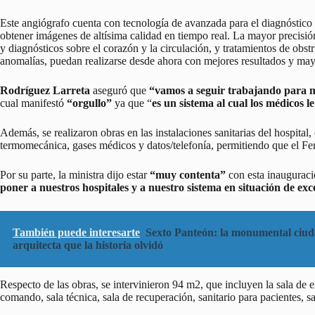
Este angiógrafo cuenta con tecnología de avanzada para el diagnóstico 
obtener imágenes de altísima calidad en tiempo real. La mayor precisió
y diagnósticos sobre el corazón y la circulación, y tratamientos de obst
anomalías, puedan realizarse desde ahora con mejores resultados y may
Rodríguez Larreta
aseguró que
“vamos a seguir trabajando para me
cual manifestó
“orgullo”
ya que “
es un sistema al cual los médico
Además, se realizaron obras en las instalaciones sanitarias del hospital, 
termomecánica, gases médicos y datos/telefonía, permitiendo que el Fer
Por su parte, la ministra dijo estar
“muy contenta”
con esta inauguraci
poner a nuestros hospitales y a nuestro sistema en situación de exc
También puede interesarte
Sexto Panteón: la monumental ciud
arquitecta que la historia olvidó
Respecto de las obras, se intervinieron 94 m2, que incluyen la sala de 
comando, sala técnica, sala de recuperación, sanitario para pacientes, s