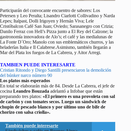
Participarán del convocante encuentro de sabores: Los
Petersen y Leo Peralta; Lisandro Ciarlotti Collivadino y Narda
Lepes; Italpast, Dolli Irigoyen y Hernán Viva; Lele
Cristóbalcon Café San Juan; Oviedo; Sarasanegro con Crizia;
Danilo Ferraz con Hell’s Pizza junto a El Rey del Calzone; la
gastronomía innovadora de Alo’s; el café y las medialunas de
La Fonte D´Oro; Manolo con sus emblemáticos churros, y las
heladerías Italia e Il Calabrese.Asimismo, también llegarán a
Mar del Plata los fuegos de La Cabrera, y Aitor Arregi.
TAMBIEN PUEDE INTERESARTE
Cristian Ritondo y Diego Santilli presenciaron la demolición
del búnker narco número 90
Los platos más esperados
En total se elaborarán más de 84. Desde La Cabrera, el jefe de
cocina
Leandro Bouzada
adelantó a Infobae que están
preparando tres platos:
«El primero es una provoleta con sal
de carbón y con tomates secos. Luego un sándwich de
chupin de pescado blanco y por último uno de bife de
chorizo con salsa criolla».
También puede interesarte
Sándwiches y cafés en Buenos Aires: