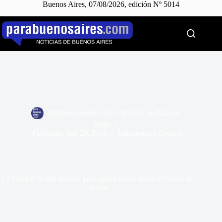
Buenos Aires, 07/08/2026, edición Nº 5014
Saltar
al
contenido
Parabuenosaires.com | Noticias de Buenos
Aires
Publicada
Sep 28, 2016
Información General
La Ciudad se tiñe de rosa para concientizar sobre el cáncer de
mama