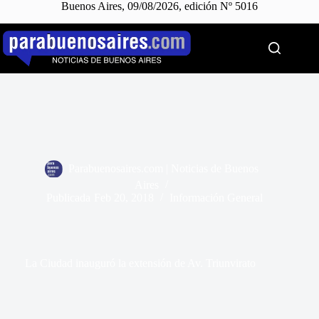
Buenos Aires, 09/08/2026, edición Nº 5016
Saltar
al
contenido
Parabuenosaires.com | Noticias de Buenos
Aires
Publicada
Feb 20, 2018
Información General
La Ciudad inauguró la extensión de Av. Triunvirato