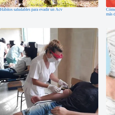
Hábitos saludables para evadir un Acv
Cómo 
más d