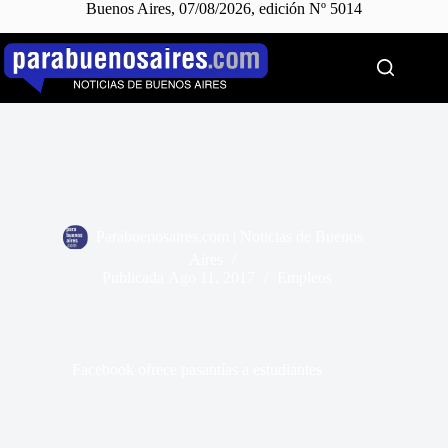
Buenos Aires, 07/08/2026, edición Nº 5014
Saltar
al
contenido
Parabuenosaires.com | Noticias de Buenos
Aires
Publicada
Ago 11, 2017
Empleos
Facebook ofrece pasantías a estudiantes