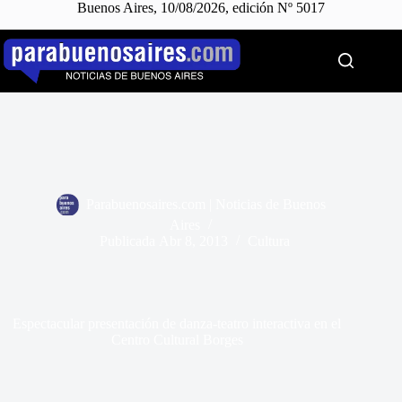
Buenos Aires, 10/08/2026, edición Nº 5017
Saltar
al
contenido
Parabuenosaires.com | Noticias de Buenos
Aires
Publicada
Abr 8, 2013
Cultura
Espectacular presentación de danza-teatro interactiva en el
Centro Cultural Borges