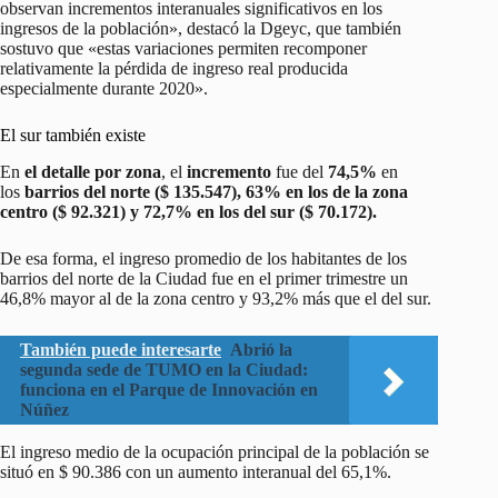
observan incrementos interanuales significativos en los
ingresos de la población», destacó la Dgeyc, que también
sostuvo que «estas variaciones permiten recomponer
relativamente la pérdida de ingreso real producida
especialmente durante 2020».
El sur también existe
En
el detalle por zona
, el
incremento
fue del
74,5%
en
los
barrios del norte ($ 135.547), 63% en los de la zona
centro ($ 92.321) y 72,7% en los del sur ($ 70.172).
De esa forma, el ingreso promedio de los habitantes de los
barrios del norte de la Ciudad fue en el primer trimestre un
46,8% mayor al de la zona centro y 93,2% más que el del sur.
También puede interesarte
Abrió la
segunda sede de TUMO en la Ciudad:
funciona en el Parque de Innovación en
Núñez
El ingreso medio de la ocupación principal de la población se
situó en $ 90.386 con un aumento interanual del 65,1%.