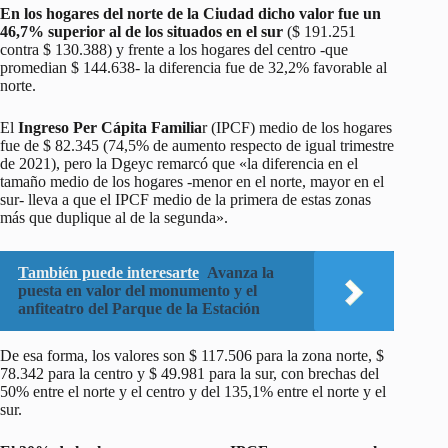
En los hogares del norte de la Ciudad dicho valor fue un
46,7% superior al de los situados en el sur
($ 191.251
contra $ 130.388) y frente a los hogares del centro -que
promedian $ 144.638- la diferencia fue de 32,2% favorable al
norte.
El
Ingreso Per Cápita Familia
r (IPCF) medio de los hogares
fue de $ 82.345 (74,5% de aumento respecto de igual trimestre
de 2021), pero la Dgeyc remarcó que «la diferencia en el
tamaño medio de los hogares -menor en el norte, mayor en el
sur- lleva a que el IPCF medio de la primera de estas zonas
más que duplique al de la segunda».
También puede interesarte
Avanza la
puesta en valor del monumento y el
anfiteatro del Parque de la Estación
De esa forma, los valores son $ 117.506 para la zona norte, $
78.342 para la centro y $ 49.981 para la sur, con brechas del
50% entre el norte y el centro y del 135,1% entre el norte y el
sur.