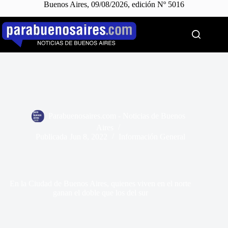
Buenos Aires, 09/08/2026, edición Nº 5016
Saltar
al
contenido
Parabuenosaires.com - Noticias de Buenos
Aires
Publicada
Jun 8, 2022
Información General
En la Ciudad de Buenos Aires, quienes viven en el norte
ganan el doble que los del sur