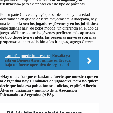
frustración»
para evitar caer en este tipo de prácticas.
Por su parte Cervera agregó que si bien no hay una edad
determinada en que se observe mayormente la ludopatía, hay
una tendencia
«en los jugadores jóvenes y en los jubilados»
,
entre quienes hay -de todos modos- un diferencia en el tipo de
juego.
«Mientras que los jóvenes prefieren más apuestas
de tipo deportiva o ruleta, las personas mayores son más
propensas a tener adicción a los bingos»
, agregó Cervera.
También puede interesarte
Rosalía ya
está en Buenos Aires: así fue su llegada
bajo un fuerte operativo de seguridad
«Hay una cifra que es bastante fuerte que muestra que en
la Argentina hay 19 millones de jugadores, pero no quiere
decir que toda esa población sea adicta»
, explicó
Alberto
Álvarez
, psiquiatra y miembro de la
Asociación
Psicoanalítica Argentina (APA).