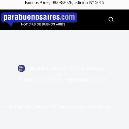
Buenos Aires, 08/08/2026, edición Nº 5015
Saltar
al
contenido
Parabuenosaires.com - Noticias de Buenos
Aires
Publicada
Feb 17, 2022
Información General
En la Argentina 7 de cada 100 personas son adictas al juego