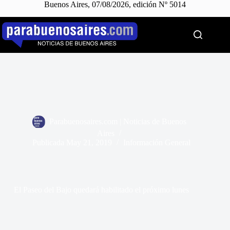
Buenos Aires, 07/08/2026, edición Nº 5014
Saltar
al
contenido
Parabuenosaires.com | Noticias de Buenos
Aires
Publicada
May 21, 2019
Información General
El Paseo del Bajo quedará habilitado el próximo lunes