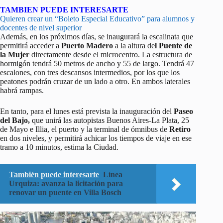
TAMBIEN PUEDE INTERESARTE
Quieren crear un “Boleto Especial Educativo” para alumnos y
docentes de nivel superior
Además, en los próximos días, se inaugurará la escalinata que
permitirá acceder a
Puerto Madero
a la altura de
l Puente de
la Mujer
directamente desde el microcentro. La estructura de
hormigón tendrá 50 metros de ancho y 55 de largo. Tendrá 47
escalones, con tres descansos intermedios, por los que los
peatones podrán cruzar de un lado a otro. En ambos laterales
habrá rampas.
En tanto, para el lunes está prevista la inauguración del
Paseo
del Bajo,
que unirá las autopistas Buenos Aires-La Plata, 25
de Mayo e Illia, el puerto y la terminal de ómnibus de
Retiro
en dos niveles, y permitirá achicar los tiempos de viaje en ese
tramo a 10 minutos, estima la Ciudad.
También puede interesarte
Línea
Urquiza: avanza la licitación para
renovar un puente en Villa Bosch