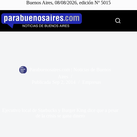
Buenos Aires, 08/08/2026, edición Nº 5015
Saltar
al
contenido
Parabuenosaires.com | Noticias de Buenos
Aires
Publicada
Sep 2, 2014
Empresas
Ejecutivo local de Starbucks y Burger King dice que a pesar
de la crisis se gana dinero