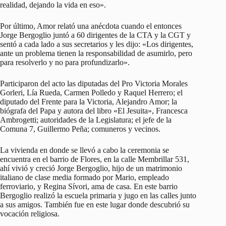
realidad, dejando la vida en eso».
Por último, Amor relató una anécdota cuando el entonces
Jorge Bergoglio juntó a 60 dirigentes de la CTA y la CGT y
sentó a cada lado a sus secretarios y les dijo: «Los dirigentes,
ante un problema tienen la responsabilidad de asumirlo, pero
para resolverlo y no para profundizarlo».
Participaron del acto las diputadas del Pro Victoria Morales
Gorleri, Lía Rueda, Carmen Polledo y Raquel Herrero; el
diputado del Frente para la Victoria, Alejandro Amor; la
biógrafa del Papa y autora del libro «El Jesuita», Francesca
Ambrogetti; autoridades de la Legislatura; el jefe de la
Comuna 7, Guillermo Peña; comuneros y vecinos.
La vivienda en donde se llevó a cabo la ceremonia se
encuentra en el barrio de Flores, en la calle Membrillar 531,
ahí vivió y creció Jorge Bergoglio, hijo de un matrimonio
italiano de clase media formado por Mario, empleado
ferroviario, y Regina Sívori, ama de casa. En este barrio
Bergoglio realizó la escuela primaria y jugo en las calles junto
a sus amigos. También fue en este lugar donde descubrió su
vocación religiosa.