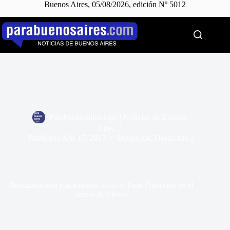
Buenos Aires, 05/08/2026, edición Nº 5012
Saltar
al
contenido
Parabuenosaires.com | Noticias de Buenos
Aires
Publicada
Abr 17, 2013
Destacada
,
Destacado 2
Descubren una placa donde vivió el Papa Francisco en el
barrio de Flores