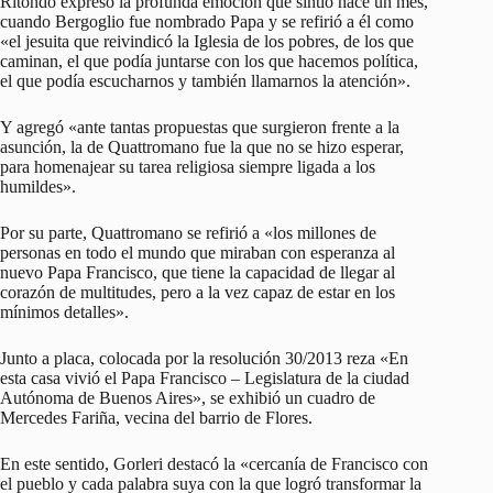
Ritondo expresó la profunda emoción que sintió hace un mes,
cuando Bergoglio fue nombrado Papa y se refirió a él como
«el jesuita que reivindicó la Iglesia de los pobres, de los que
caminan, el que podía juntarse con los que hacemos política,
el que podía escucharnos y también llamarnos la atención».
Y agregó «ante tantas propuestas que surgieron frente a la
asunción, la de Quattromano fue la que no se hizo esperar,
para homenajear su tarea religiosa siempre ligada a los
humildes».
Por su parte, Quattromano se refirió a «los millones de
personas en todo el mundo que miraban con esperanza al
nuevo Papa Francisco, que tiene la capacidad de llegar al
corazón de multitudes, pero a la vez capaz de estar en los
mínimos detalles».
Junto a placa, colocada por la resolución 30/2013 reza «En
esta casa vivió el Papa Francisco – Legislatura de la ciudad
Autónoma de Buenos Aires», se exhibió un cuadro de
Mercedes Fariña, vecina del barrio de Flores.
En este sentido, Gorleri destacó la «cercanía de Francisco con
el pueblo y cada palabra suya con la que logró transformar la