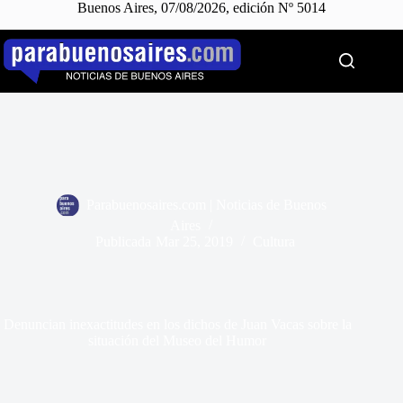
Buenos Aires, 07/08/2026, edición Nº 5014
Saltar
al
contenido
Parabuenosaires.com | Noticias de Buenos
Aires
Publicada
Mar 25, 2019
Cultura
Denuncian inexactitudes en los dichos de Juan Vacas sobre la
situación del Museo del Humor