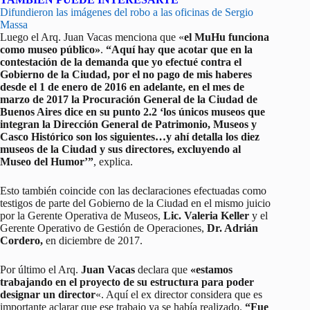
Difundieron las imágenes del robo a las oficinas de Sergio
Massa
Luego el Arq. Juan Vacas menciona que «
el MuHu funciona
como museo público»
.
“Aquí hay que acotar que en la
contestación de la demanda que yo efectué contra el
Gobierno de la Ciudad, por el no pago de mis haberes
desde el 1 de enero de 2016 en adelante, en el mes de
marzo de 2017 la Procuración General de la Ciudad de
Buenos Aires dice en su punto 2.2 ‘los únicos museos que
integran la Dirección General de Patrimonio, Museos y
Casco Histórico son los siguientes…y ahí detalla los diez
museos de la Ciudad y sus directores, excluyendo al
Museo del Humor’”
, explica.
Esto también coincide con las declaraciones efectuadas como
testigos de parte del Gobierno de la Ciudad en el mismo juicio
por la Gerente Operativa de Museos,
Lic. Valeria Keller
y el
Gerente Operativo de Gestión de Operaciones,
Dr. Adrián
Cordero,
en diciembre de 2017.
Por último el Arq.
Juan Vacas
declara que
«estamos
trabajando en el proyecto de su estructura para poder
designar un director
«. Aquí el ex director considera que es
importante aclarar que ese trabajo ya se había realizado.
“Fue