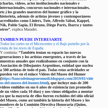
(charlas, videos, actos institucionales nacionales e
internacionales, concursos nacionales e internacionales,
etc.) los grandes maestros del humor gráfico y la
historieta, además de artistas jóvenes y contemporáneos
acreditados como Liniers, Tute, Alfredo Sábat, Kappel,
Nik, Pablo Sapia, El Bruno, Diego Parés, Ibarra y tantos
otros”
, explica Maradei.
TAMBIEN PUEDE INTERESARTE
Todos los cortes en el Microcentro y el Bajo porteño por la
visita de los reyes de España
Y continúa:
“También tenían su espacio las nuevas
generaciones y los artistas emergentes, a través de las
muestras anuales que realizábamos en conjunto con la
Asociación de Dibujantes Argentinos, entidad que nuclea
a 500 artistas de todo el país. Todas estas actividades se
pueden ver en el enlace Videos del Museo del Humor
(
https://bancodeimagenesmudi.blogspot.com/2019/01/vide
os-del-museo-del-humor.html
), que incluye más de 200
videos emitidos en sus 6 años de existencia (un promedio
de un video cada 10 días) y nos vimos obligados a montar
ya que la mayoría de ellos fueron excluidos del sitio oficial
del Museo, como así también la historia del Museo y los
nombres de la Comisión Directiva Honoraria (Quino,