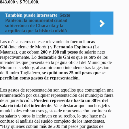
843.000
y
$ 791.000
.
También puede interesarte
Sexto
Panteón: la monumental ciudad
subterránea de Chacarita y la
arquitecta que la historia olvidó
Los más austeros en este relevamiento fueron
Lucas
Ghi
(intendente de Morón) y
Fernando Espinoza
(La
Matanza), que cobran
200
y
198 mil pesos
de salario neto
respectivamente. Lo destacable de Ghi es que es otro de los
intendentes que presenta en la página oficial del Municipio de
Morón su sueldo y, al asumir como intendente tras la gestión
de Ramiro Tagliaferro,
se quitó unos 25 mil pesos que se
percibían como gastos de representación
.
Los gastos de representación son aquellos que contemplan una
remuneración por cualquier representación del municipio fuera
de su jurisdicción.
Pueden representar hasta un 30% del
salario total del intendente
. Vale destacar que muchos jefes
municipales cobran esos gastos de representación por fuera de
su salario y otros lo incluyen en su recibo, lo que hace más
confuso el análisis del sueldo completo de los intendentes.
“Hay quienes cobran más de 200 mil pesos por gastos de