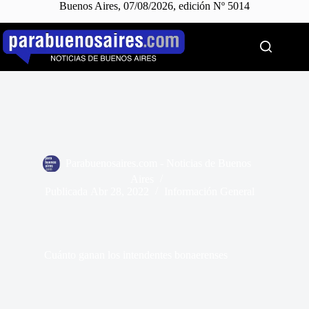
Buenos Aires, 07/08/2026, edición Nº 5014
Saltar
al
contenido
Parabuenosaires.com - Noticias de Buenos
Aires
Publicada
Abr 28, 2022
Información General
Cuánto ganan los intendentes bonaerenses