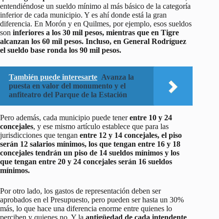
entendiéndose un sueldo mínimo al más básico de la categoría
inferior de cada municipio. Y es ahí donde está la gran
diferencia. En Morón y en Quilmes, por ejemplo, esos sueldos
son
inferiores a los 30 mil pesos, mientras que en Tigre
alcanzan los 60 mil pesos. Incluso, en General Rodríguez
el sueldo base ronda los 90 mil pesos.
También puede interesarte
Avanza la
puesta en valor del monumento y el
anfiteatro del Parque de la Estación
Pero además, cada municipio puede tener
entre 10 y 24
concejales
, y ese mismo artículo establece que para las
jurisdicciones que tengan
entre 12 y 14 concejales, el piso
serán 12 salarios mínimos, los que tengan entre 16 y 18
concejales tendrán un piso de 14 sueldos mínimos y los
que tengan entre 20 y 24 concejales serán 16 sueldos
mínimos.
Por otro lado, los gastos de representación deben ser
aprobados en el Presupuesto, pero pueden ser hasta un 30%
más, lo que hace una diferencia enorme entre quienes lo
perciben y quienes no. Y la
antigüedad de cada intendente