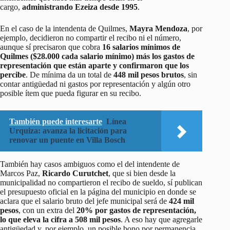
cargo,
administrando Ezeiza desde 1995
.
En el caso de la intendenta de Quilmes,
Mayra Mendoza
, por
ejemplo, decidieron no compartir el recibo ni el número,
aunque sí precisaron que cobra
16 salarios mínimos de
Quilmes ($28.000 cada salario mínimo)
más los gastos de
representación que están aparte y confirmaron que los
percibe
. De mínima da un total de
448 mil pesos brutos
, sin
contar antigüedad ni gastos por representación y algún otro
posible ítem que pueda figurar en su recibo.
También puede interesarte
Línea
Urquiza: avanza la licitación para
renovar un puente en Villa Bosch
También hay casos ambiguos como el del intendente de
Marcos Paz,
Ricardo Curutchet
, que si bien desde la
municipalidad no compartieron el recibo de sueldo, sí publican
el presupuesto oficial en la página del municipio en donde se
aclara que el salario bruto del jefe municipal será de
424 mil
pesos
, con un extra del
20% por gastos de representación,
lo que eleva la cifra a 508 mil pesos
. A eso hay que agregarle
antigüedad y, por ejemplo, un posible bono por permanencia