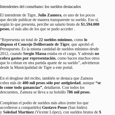
Intendentes del conurbano: los sueldos destacados
El intendente de Tigre,
Julio Zamora
, es uno de los pocos
que decide publicar de manera transparente su sueldo. Eso sí,
según lo que presenta, percibe un salario bruto de
$1.594.000
pesos
, el más alto de los que se pudo acceder .
“Representa un total de
22 sueldos mínimos
, como
lo
dispuso el Concejo Deliberante de Tigre
, que aprobó el
Presupuesto. Es la misma cantidad de sueldos mínimos desde
2012, cuando
Sergio Massa
estaba en el cargo. Y además
no
cobra gastos por representación
, como hacen muchos otros
que lo cobran en otra partida aparte de su sueldo”, advirtieron
desde la Municipalidad de Tigre a este portal.
En el desglose del recibo, también se destaca que Zamora
cobra más de
400 mil pesos sólo por antigüedad
, aunque
“se
lo come todo ganancias”
, detallaron. Con todos los
descuentos, Zamora se lleva a su bolsillo
786 mil pesos
.
Completan el podio de sueldos más altos (entre los que
accedieron a compartirlo)
Gustavo Posse
(San Isidro)
y
Soledad Martínez
(Vicente López), con sueldos brutos de
$