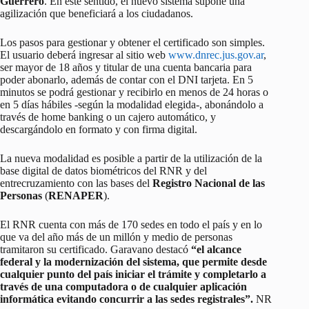
Guerrero
. En este sentido, el nuevo sistema supone una
agilización que beneficiará a los ciudadanos.
Los pasos para gestionar y obtener el certificado son simples.
El usuario deberá ingresar al sitio web
www.dnrec.jus.gov.ar
,
ser mayor de 18 años y titular de una cuenta bancaria para
poder abonarlo, además de contar con el DNI tarjeta. En 5
minutos se podrá gestionar y recibirlo en menos de 24 horas o
en 5 días hábiles -según la modalidad elegida-, abonándolo a
través de home banking o un cajero automático, y
descargándolo en formato y con firma digital.
La nueva modalidad es posible a partir de la utilización de la
base digital de datos biométricos del RNR y del
entrecruzamiento con las bases del
Registro Nacional de las
Personas
(
RENAPER
).
El RNR cuenta con más de 170 sedes en todo el país y en lo
que va del año más de un millón y medio de personas
tramitaron su certificado. Garavano destacó
“el alcance
federal y la modernización del sistema, que permite desde
cualquier punto del país iniciar el trámite y completarlo a
través de una computadora o de cualquier aplicación
informática evitando concurrir a las sedes registrales”.
NR