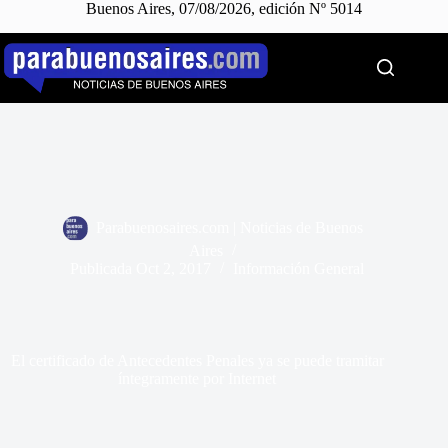
Buenos Aires, 07/08/2026, edición Nº 5014
Saltar
al
contenido
Parabuenosaires.com | Noticias de Buenos
Aires
Publicada
Oct 2, 2017
Información General
El certificado de Antecedentes Penales ya se puede tramitar
íntegramente por Internet